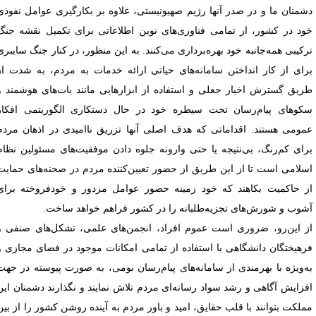
شمنان ما و در صدر آنها رژیم صهیونیستی، علاوه بر بکارگیری عوامل نفوذی
ود در کشور، از تمامی فناوری‌های نوین اطلاعاتی برای تکمیل نقشه جنگ
رکیبی همه‌جانبه خود بهره‌برداری می‌کنند. به این منظور، در کنار جنگ سایبری
رای از کار انداختن سامانه‌های حیاتی ارائه خدمات به مردم، به شدت از
ریق گسترش اخبار جعلی و استفاده از ابزارهایی مانند بات‌های هوشمند و
کوهای پیام‌رسان تحت سیطره خود در حال دستکاری الگوریتمی افکار
مومی هستند. اقداماتی که هدف اصلی آنها تزریق ناامیدی در اذهان مردم
رای کم‌رنگ، بی‌نتیجه یا حتی وارونه جلوه دادن موفقیت‌های مسئولین نظام
سلامی است تا از این طریق از حضور تعیین‌کننده مردم در صحنه‌های حمایت
ز حاکمیت بکاهند که خود زمینه حضور عوامل مزدور و خودفروخته برای
شوب و شورش‌های تجزیه‌طلبانه را در کشور فراهم خواهد ساخت.
ز این‌رو، ضروری است عموم افراد، انجمن‌های علمی، تشکل‌های صنفی و
رهیختگان دانشگاهی با استفاده از تمامی امکانات موجود در فضای مجازی و
ه‌ویژه با بهرمندی از سامانه‌های پیام‌رسان بومی، به صورت پیوسته در جهت
فزایش آگاهی و رشد سواد رسانه‌ای مردم تلاش نمایند و نگذارند دشمنان این
ملکت بتوانند با قلب حقایق، امید و باور مردم به آینده روشن کشور را از بین