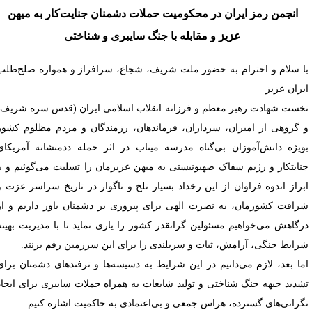
انجمن رمز ایران در محکومیت حملات دشمنان جنایت‌کار به میهن
عزیز و مقابله با جنگ سایبری و شناختی
ا سلام و احترام به حضور ملت شریف، شجاع، سرافراز و همواره صلح‌طلب
یران عزیز
خست شهادت رهبر معظم و فرزانه انقلاب اسلامی ایران (قدس سره شریف)
 گروهی از امیران، سرداران، فرماندهان، رزمندگان و مردم مظلوم کشور
ویژه دانش‌آموزان بی‌گناه مدرسه میناب در اثر حمله ددمنشانه آمریکای
نایتکار و رژیم سفاک صهیونیستی به میهن عزیزمان را تسلیت می‌گوئیم و با
براز اندوه فراوان از این رخداد بسیار تلخ و ناگوار در تاریخ سراسر عزت و
رافت کشورمان، به نصرت الهی برای پیروزی بر دشمنان باور داریم و از
رگاهش می‌خواهیم مسئولین گرانقدر کشور را یاری نماید تا با مدیریت بهینه
رایط جنگی، آرامش، ثبات و سربلندی را برای این سرزمین رقم بزنند.
ما بعد، لازم می‌دانیم در این شرایط به دسیسه‌ها و ترفندهای دشمنان برای
شدید جبهه جنگ شناختی و تولید شایعات به همراه حملات سایبری برای ایجاد
گرانی‌های گسترده، هراس جمعی و بی‌اعتمادی به حاکمیت اشاره کنیم.