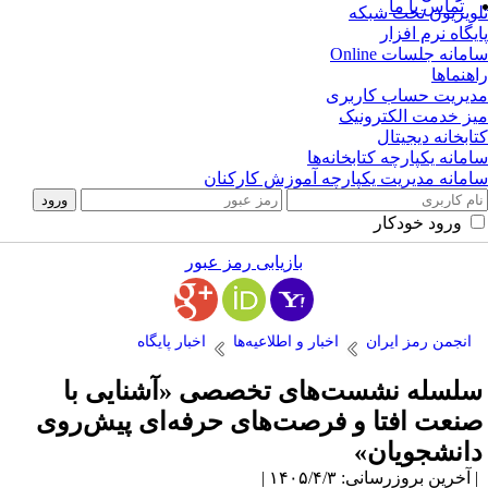
تماس با ما
ویزیون تحت شبکه
یگاه نرم افزار
مانه جلسات Online
هنماها
یریت حساب کاربری
ز خدمت الکترونیک
ابخانه دیجیتال
مانه یکپارچه کتابخانه‌ها
مانه مدیریت یکپارچه آموزش کارکنان
ورود خودکار
بازیابی رمز عبور
انجمن رمز ایران
اخبار و اطلاعیه‌ها
اخبار پایگاه
لسله نشست‌های تخصصی «آشنایی با
نعت افتا و فرصت‌های حرفه‌ای پیش‌روی
انشجویان»
آخرین بروزرسانی: ۱۴۰۵/۴/۳ |