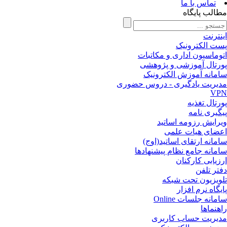
تماس با ما
الب پایگاه
نترنت
ت الکترونیک
وماسیون اداری و مکاتبات
رتال آموزشی و پژوهشی
مانه آموزش الکترونیک
یریت یادگیری - دروس حضوری
VP
رتال تغذیه
گیری نامه
رایش رزومه اساتید
ضای هیات علمی
مانه ارتقای اساتید(اوج)
مانه جامع نظام پیشنهادها
زیابی کارکنان
تر تلفن
ویزیون تحت شبکه
یگاه نرم افزار
مانه جلسات Online
هنماها
یریت حساب کاربری