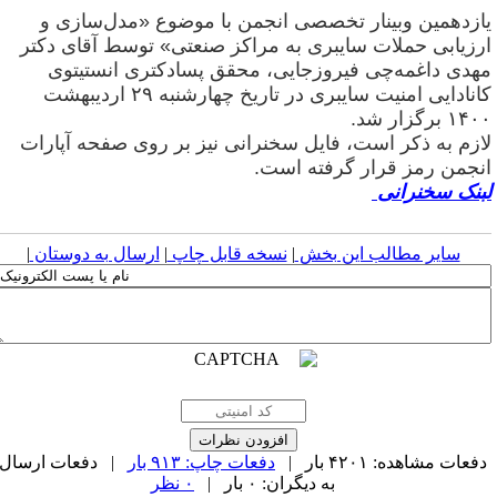
ازدهمین وبینار تخصصی انجمن با موضوع «مدل‌سازی و
رزیابی حملات سایبری به مراکز صنعتی» توسط آقای دکتر
هدی داغمه‌چی فیروزجایی، محقق پسادکتری انستیتوی
کانادایی امنیت سایبری در تاریخ چهارشنبه ۲۹ اردیبهشت
۱۴ برگزار شد
.
ازم به ذکر است، فایل سخنرانی نیز بر روی صفحه آپارات
نجمن رمز قرار گرفته است
.
بنک سخنرانی
سایر مطالب این بخش
|
نسخه قابل چاپ
|
ارسال به دوستان
|
فعات مشاهده: ۴۲۰۱ بار |
دفعات چاپ: ۹۱۳ بار
| دفعات ارسال
به دیگران: ۰ بار |
۰ نظر