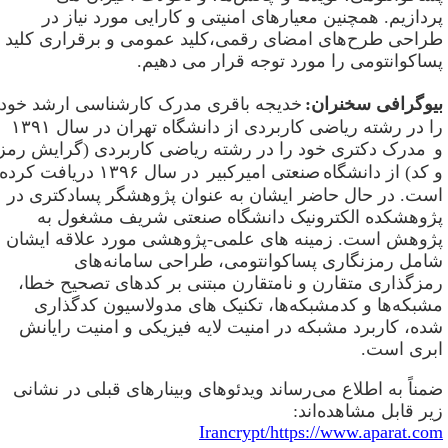
ردازیم. همچنین معیارهای امنیتی و کارایی مورد نیاز در
راحی طرح‌های امضای رقمی،کلید عمومی و برقراری کلید
ساکوانتومی را مورد توجه قرار می دهیم.
یوگرافی سخنران:
خدیجه باقری مدرک کارشناسی ارشد خود
را در رشته ریاضی کاربردی از دانشگاه تهران در سال ۱۳۹۱
مدرک دکتری خود را در رشته ریاضی کاربردی (گرایش رمز
 کد) از دانشگاه
صنعتی امیرکبیر
در سال ۱۳۹۶ دریافت کرده
ست. در حال حاضر ایشان به عنوان پژوهشگر پسادکتری در
ژوهشکده الکترونیک دانشگاه صنعتی شریف مشغول به
ژوهش است. زمینه های علمی-پژوهشی مورد علاقه ایشان
امل رمزنگاری پساکوانتومی، طراحی سامانه‌های
مزگذاری متقارن و نامتقارن مبتنی بر کدهای تصحیح خطا،
شبکه‌ها و کدمشبکه‌ها، تکنیک های مدولاسیون کدگذاری
ده، کاربرد مشبکه در امنیت لایه فیزیکی و امنیت رایانش
بری است.
مناً به اطلاع می‌رساند ویدئوهای وبینارهای قبلی در نشانی
یر قابل مشاهده‌اند:
Irancrypt
/
https://www.aparat.co