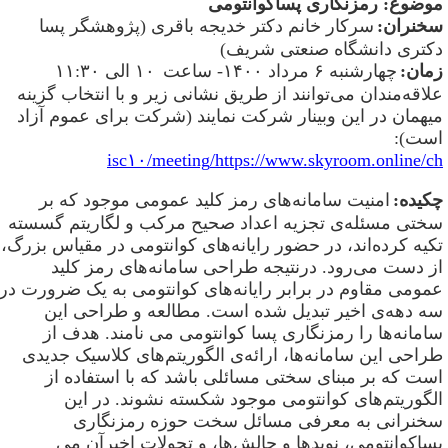
وضوع: رمزنگاری پساکوانتومی
خنران:
سرکار خانم دکتر خدیجه باقری (پژوهشگر پسا
کتری دانشگاه صنعتی شریف)
مان:
چهارشنبه ۶ مرداد ۱۴۰۰- ساعت
۱۰ الی ۱۱:۳۰
لاقه‌مندان می‌توانند از طریق نشانی زیر و با انتخاب گزینه
یهمان در این وبینار شرکت نمایند (شرکت برای عموم آزاد
ست):
isc۱۰/meeting
/
https://www.skyroom.online/c
کیده:
امنیت سامانه‌های رمز کلید عمومی موجود که بر
ختی مسئله‌ی تجزیه اعداد صحیح مرکب و لگاریتم گسسته
کیه کرده‌اند، در حضور رایانه‌های کوانتومی در مقیاس بزرگ،
ز دست می‌رود. درنتیجه طراحی سامانه‌های رمز کلید
مومی مقاوم در برابر رایانه‌های کوانتومی به یک ضرورت در
ه دهه‌ی اخیر تبدیل شده است. مطالعه و طراحی این
امانه‌ها را رمزنگاری پسا کوانتومی می نامند. هدف از
راحی این سامانه‌ها، ارائه‌ی الگوریتم‌های کلاسیک جدیدی
ست که بر مبنای سختی مسائلی باشد که با استفاده از
لگوریتم‌های کوانتومی موجود شکسته ‌نشوند. در این
خنرانی به معرفی مسائل سخت حوزه رمزنگاری
ساکوانتومی، نویدها و چالش‌ها، و تحولات اخیرآن می