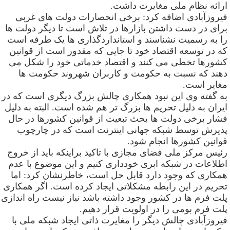
رائه نظام ملی مغایرت داشت
.
یروزآبادی اضافه کرد: برخی انحصارات دولت های غربی
رای در دست داشتن بازارها در تلاش است تا دیگر دولت ها
ا به رسمیت نشناسند و استانداردگذاری ها یک طرفه است
ه در توسعه اقتصاد خود تا جایی که مقدور است از قوانین
شورها تخطی می کنند و اقتصاد خدماتی خود را شکل می
هند که نسبت به حکومت و کاربران شهروند حکومت ها
غایر است
.
ه گفته وی این نبود همکاری چالش بزرگ دیگری است که در
یران به دلیل تحریم ها بزرگ تر هم شده است. البته به دلیل
شار برخی دولت ها بحث تبعیت از قوانین کشورها در حال
ذیرش توسط شبکه جهانی اینترنت است که در چارچوب
وانین کشورها انجام شود
.
ئیس مرکز ملی فضای مجازی با تاکید براینکه باید از خروج
طلاعات در شبکه ابری خودداری کنیم و این موضوع با عدم
مکاری که وجود دارد قابل حل است، خاطرنشان کرد: اما
حریم در این رابطه مشکلاتی ایجاد کرده است. اگر همکاری
لت فرم ها در کشور وجود داشته باشد نیاز نیست راه اندازی
لت فرم بومی را در اولویت قرار دهیم
.
یروزآبادی چالش دیگر را مغایرت ذاتی ایجاد شبکه ملی با