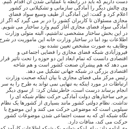
ست داریم که باید در رابطه با عملیاتی شدن آن اقدام کنیم
.
ی چالش دیگر را آمادگی سازمانی و تشکیلاتی در کشور
علام کرد و گفت: این آمادگی از طیف وسیع سواد فضای
جازی مسئولان تا کاربران کشور را در بر می گیرد که اگر از
مادگی سواد فضای مجازی آغاز کنیم وارد ساختار می شویم.
ر این بخش ساختار مشخصی نداشتیم، البته متولی وزارت
طلاعات بود اما در ساختار وزارت خانه این ماموریت در شرح
ظایف به صورت مشخص تعیین نشده بود
.
یروزآبادی شبکه فضای مجازی را فضایی اجتماعی و
قتصادی دانست که تمام ابعاد این دو حوزه را تحت تاثیر قرار
ی دهد که هم پیشران صنعت کشور است و هم شاخه
قتصادی بزرگی در شبکه جهانی تشکیل می دهد
.
ئیس مرکز ملی فضای مجازی با بیان اینکه صحبت وزارت
رتباطات در مورد اینکه به تنهایی نمی تواند به طرح را به سر
نجام برساند درست است، خاطرنشان کرد: از سوی دیگر
رخی ساختارهای دولت آمادگی حرکت نظام شبکه ای را
داشت. نظام دولتی کشور مانند بسیاری از کشورها یک نظام
یلویی است که موضوعی حرکت می کنند و این موضوع با
گاه شبکه ای که به سمت اجتماعی شدن موضوعات کشور
رکت می کند، منافات دارد
.
ی ادامه داد: برای اینکه بتوانیم یک شبکه اطلاعات کارآمد که