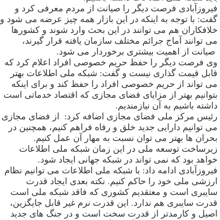
یروزآبادی فرصت دیگر را صیانت از مردم معرفی کرد و
فت: با توجه به اینکه در این بازار همه چیز عرضه می شود و
لافکاران هم می توانند در این بحث وارد شوند و کشورها
ی توانند آماج جرائم مختلف سازمان یافته قرار گیرند،
یانت از اهمیت بیشتری برخوردار می شود
.
ی فرصت دیگر را حفظ حریم خصوصی افراد اعلام کرد که
ابل قیمت گذاری نیست و گفت: شبکه ملی اطلاعات بهتر
ی تواند از حریم خصوصی افراد را حفظ کند و برای اینکه
توانیم بهتر از مزایای فضای مجازی که اقتصاد خدماتی است
اشته باشیم به آن نیازمندیم
.
ئیس مرکز ملی فضای مجازی اضافه کرد: از فضای مجازی
ی توانیم دارایی جدید خلق و رفاه فراهم کنیم، همچنین در
حران ها بهتر می توان نسبت به مهار آن عمل کنیم.
یرساخت توسعه ملی در این زمان شبکه ملی اطلاعات
واهد بود که نمی تواند در شبکه جهانی ایجاد شود
.
یروزآبادی ادامه داد: با شبکه ملی اطلاعات می توانیم نظام
رزشی ملی خود را حاکم کنیم. نکته بعدی ایجاد قدرت
ایبری است و معتقدیم کشوری که فاقد شبکه ملی است
درت سایبری هم ندارد. این قدرت نرم غیر قابل جایگزین،
صیل و کارمدتر از قدرت سخت است و در جنگ های جدید