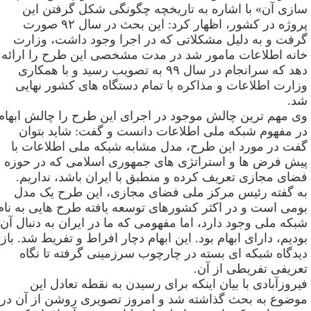
ازی آن» با اشاره به تاریخچه چگونگی شکل گرفتن این
روژه در کشور، اظهار کرد: این بحث در سال
۹۲
صورت
رفت و به دلیل مشکلاتی که در اجرا وجود داشت، وزارت
انه اطلاعات مامور شد در مدت مشخصی این طرح را ارائه
هد که سرانجام در سال
۹۹
به تصویب رسید و با همکاری
زارت اطلاعات و مذاکره با تمام دستگاه های کشور نهایی
د
.
ی مهم ترین چالش موجود در اجرای این طرح را چالش ابهام
ر مفهوم شبکه ملی اطلاعات دانست و گفت: شاید بتوان
فت در مورد این طرح، مدل مشابه شبکه ملی اطلاعات با
یش فرض ها و استراتژی های جمهوری اسلامی که در حوزه
ضای مجازی تعریف کرده و منطبق با ایران باشد، نداریم
.
ه گفته رئیس مرکز ملی فضای مجازی، این طرح یک مدل
ومی است و در اکثر کشورهای توسعه یافته طرح هایی به نام
بکه ملی وجود دارد، اما مفهومی که ما در ایران به دنبال آن
ودیم، دارای ابهام بود. این ابهام دچار افراط و تفریط شد. باز
یدگاه شبکه ای بسته در چارچوب سرزمینی گرفته تا نگاه
عریفی تفریطی از آن
.
یروزآبادی با بیان اینکه برای رسیدن به نقطه تعادل این
وضوع به بحث گذاشته شد و امروز تصویری روشن از آن در