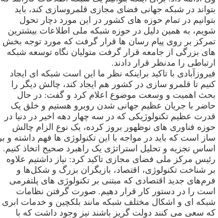
تواند در شبکه جهانی فضای مجازی قلمروسازی کند، باید
توانیم در تمام حوزه های کشور در این مورد دچار تحول
ویم، به همین دلیل در حوزه شبکه ملی اطلاعات بیشترین
مرکز بر روی پیام رسان ها قرار گرفت که مورد توجه بخش
ای بزرگی از جامعه قرار گرفت متولیان نگاه توسعه شبکه
رتباطی را مدنظر قرار دادند
.
یروزآبادی با تاکید براینکه نظر ما این است شبکه ای ایجاد
نیم تا قلمرو سازی در کشور هم ایجاد کند، چالش دیگر را
حث اهمیت و وسعت موضوع اعلام کرد و گفت: در حال
اضر با جریان عظیم جهانی شدن روبرو هستیم و خلق یک
درت عظیم تکنولوژیکی که در سه چهار دهه اخیر در دنیا در
وزه فناوری های نوظهور بروز کرده، یک نوع الزام چالش
از است که باید در مواجه با این تکنولوژی ها فهم داشته و بر
ساس تجزیه و تحلیل استراتژی یک راهبرد صحیح اتخاذ کنیم
.
ئیس مرکز ملی فضای مجازی تاکید کرد: نیاز داشتیم علاوه
ر شناخت تکنولوژی، اقتصاد، بازیگران بزرگ و شکل‌ها و
رم‌های جدید اقتصادی که مبتنی بر تکنولوژی های پلتفرمی
ست را در دستور کار قرار دهیم. صورت گرفتن نظامات
بکه ای و اشکال مختلف شبکه مانند بلکچین و خدمات ابری
ه سعی می کنند دولت گریز باشند نیز وجود داشت که با