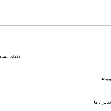
دفعات مشاهده: ۵۲۰۷ 
پیوندها
انجمن کامپیوتر ایران
انجمن فرماندهی و کنترل ارتباطات رایانه و اطلاعات ایران
اتحادیه انجمن‌های ایرانی علوم ریاضی
انجمن صنفی صنعت افتا
تماس با ما
خیابان آزادی، جنب دانشگاه صنعتی شریف، خ شهید ولی ا... صادقی، پلاک ۲۶، طبقه چهارم، واحد شمار